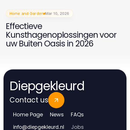
Home and Garden
Mar 10, 2026
Effectieve
Kunsthagenoplossingen voor
uw Buiten Oasis in 2026
Diepgekleurd
Contact us
Home Page
News
FAQs
Jobs
info
@
diepgekleurd.nl