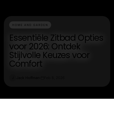
HOME AND GARDEN
Essentiële Zitbad Opties
voor 2026: Ontdek
Stijlvolle Keuzes voor
Comfort
Jack Hoffman
Feb 8, 2026
J