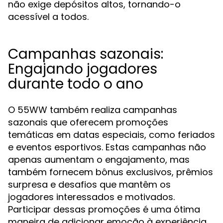
não exige depósitos altos, tornando-o
acessível a todos.
Campanhas sazonais:
Engajando jogadores
durante todo o ano
O 55WW também realiza campanhas
sazonais que oferecem promoções
temáticas em datas especiais, como feriados
e eventos esportivos. Estas campanhas não
apenas aumentam o engajamento, mas
também fornecem bônus exclusivos, prêmios
surpresa e desafios que mantêm os
jogadores interessados e motivados.
Participar dessas promoções é uma ótima
maneira de adicionar emoção à experiência