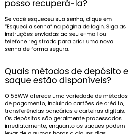
posso recuperá-la?
Se você esqueceu sua senha, clique em
“Esqueci a senha” na página de login. Siga as
instruções enviadas ao seu e-mail ou
telefone registrado para criar uma nova
senha de forma segura.
Quais métodos de depósito e
saque estão disponíveis?
O 55WW oferece uma variedade de métodos
de pagamento, incluindo cartões de crédito,
transferências bancárias e carteiras digitais.
Os depósitos são geralmente processados
imediatamente, enquanto os saques podem
levar de algumas horas a alguns dias,