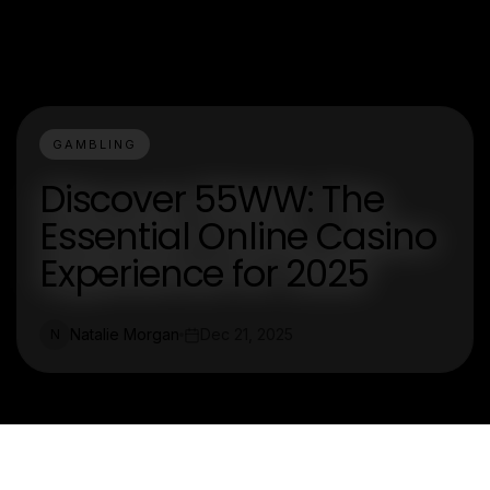
GAMBLING
Discover 55WW: The
Essential Online Casino
Experience for 2025
Natalie Morgan
Dec 21, 2025
N