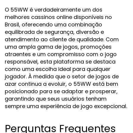
O 55WW é verdadeiramente um dos
melhores cassinos online disponíveis no
Brasil, oferecendo uma combinação
equilibrada de segurança, diversão e
atendimento ao cliente de qualidade. Com
uma ampla gama de jogos, promoções
atraentes e um compromisso com o jogo
responsável, esta plataforma se destaca
como uma escolha ideal para qualquer
jogador. À medida que o setor de jogos de
azar continua a evoluir, o 55WW está bem
posicionado para se adaptar e prosperar,
garantindo que seus usuários tenham
sempre uma experiência de jogo excepcional.
Perguntas Frequentes