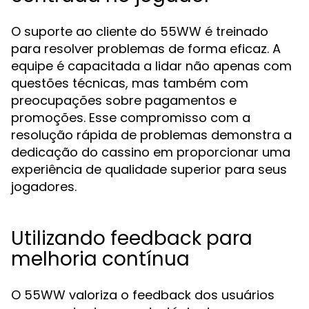
O suporte ao cliente do 55WW é treinado
para resolver problemas de forma eficaz. A
equipe é capacitada a lidar não apenas com
questões técnicas, mas também com
preocupações sobre pagamentos e
promoções. Esse compromisso com a
resolução rápida de problemas demonstra a
dedicação do cassino em proporcionar uma
experiência de qualidade superior para seus
jogadores.
Utilizando feedback para
melhoria contínua
O 55WW valoriza o feedback dos usuários