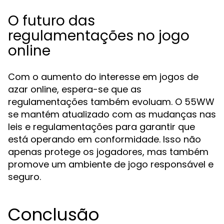
O futuro das
regulamentações no jogo
online
Com o aumento do interesse em jogos de
azar online, espera-se que as
regulamentações também evoluam. O 55WW
se mantém atualizado com as mudanças nas
leis e regulamentações para garantir que
está operando em conformidade. Isso não
apenas protege os jogadores, mas também
promove um ambiente de jogo responsável e
seguro.
Conclusão