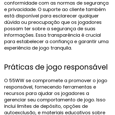
conformidade com as normas de segurança
e privacidade. O suporte ao cliente também
está disponível para esclarecer qualquer
dúvida ou preocupação que os jogadores
possam ter sobre a segurança de suas
informações. Essa transparência é crucial
para estabelecer a confiança e garantir uma
experiência de jogo tranquila.
Práticas de jogo responsável
O 55WW se compromete a promover o jogo
responsável, fornecendo ferramentas e
recursos para ajudar os jogadores a
gerenciar seu comportamento de jogo. Isso
inclui limites de depósito, opções de
autoexclusão, e materiais educativos sobre