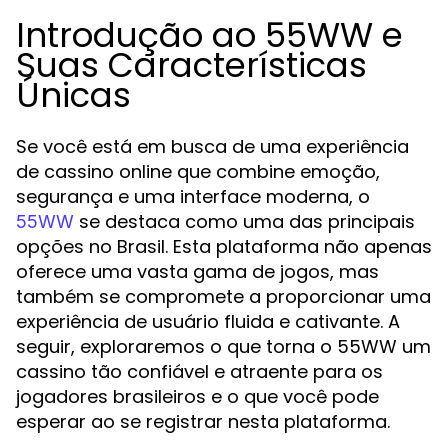
Introdução ao 55WW e
Suas Características
Únicas
Se você está em busca de uma experiência
de cassino online que combine emoção,
segurança e uma interface moderna, o
se destaca como uma das principais
55WW
opções no Brasil. Esta plataforma não apenas
oferece uma vasta gama de jogos, mas
também se compromete a proporcionar uma
experiência de usuário fluida e cativante. A
seguir, exploraremos o que torna o 55WW um
cassino tão confiável e atraente para os
jogadores brasileiros e o que você pode
esperar ao se registrar nesta plataforma.