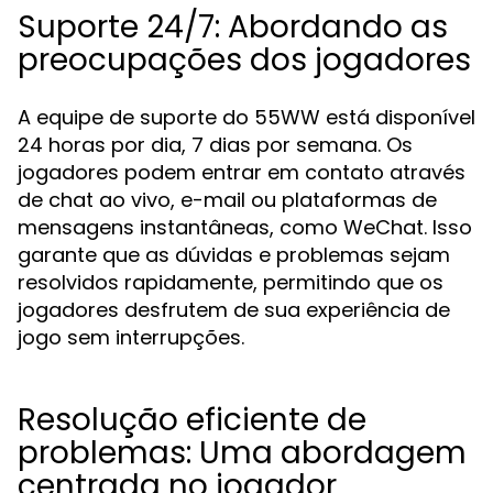
Suporte 24/7: Abordando as
preocupações dos jogadores
A equipe de suporte do 55WW está disponível
24 horas por dia, 7 dias por semana. Os
jogadores podem entrar em contato através
de chat ao vivo, e-mail ou plataformas de
mensagens instantâneas, como WeChat. Isso
garante que as dúvidas e problemas sejam
resolvidos rapidamente, permitindo que os
jogadores desfrutem de sua experiência de
jogo sem interrupções.
Resolução eficiente de
problemas: Uma abordagem
centrada no jogador