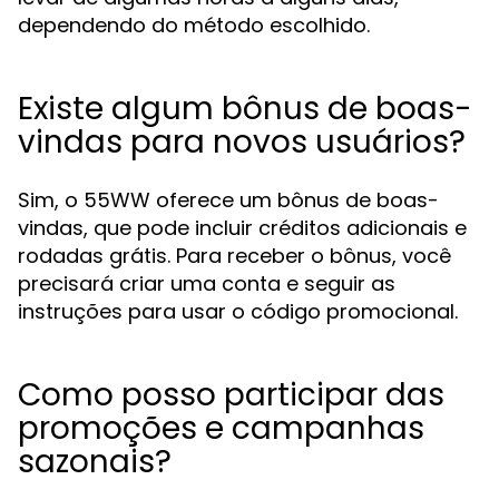
dependendo do método escolhido.
Existe algum bônus de boas-
vindas para novos usuários?
Sim, o 55WW oferece um bônus de boas-
vindas, que pode incluir créditos adicionais e
rodadas grátis. Para receber o bônus, você
precisará criar uma conta e seguir as
instruções para usar o código promocional.
Como posso participar das
promoções e campanhas
sazonais?