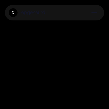
Diepgekleurd
D